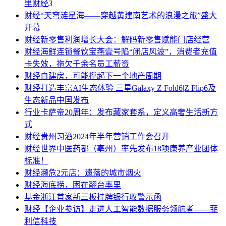
里
财经
3
财经
“天穹涟星海——穿越黄建南艺术的浪漫之旅”盛大
开幕
财经
新零售利润增长大会：解码新零售赋能门店经营
财经
海鲜连锁餐饮宝燕壹号陷“闭店风波”，消费者充值
卡失效，拖欠千余名员工薪资
财经
自建房，可能撑起下一个地产周期
财经
打造丰富AI生态体验 三星Galaxy Z Fold6|Z Flip6及
生态新品中国发布
行业
卡萨帝20周年：发布藏家套系，定义高奢生活新方
式
财经
贵州习酒2024年半年营销工作会召开
财经
世界中医药都（亳州）率先发布18项康养产业团体
标准！
财经
濒危2元店：遗落的城市烟火
财经
海底捞，困在翻台率里
基金
浙江首家新三板挂牌银行收警示函
财经
【企业参访】走进人工智能数据服务领航者——菲
利信科技