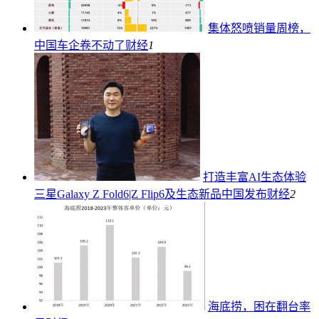
集体怒喷销量周榜，
中国车企卷不动了
财经
1
打造丰富AI生态体验
三星Galaxy Z Fold6|Z Flip6及生态新品中国发布
财经
2
海底捞，困在翻台率