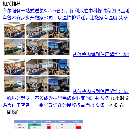
相关推荐
海尔服务一站式送装Seeker套系，顺利入驻中科探珠穆朗玛基
乌鲁木齐步步升搬家公司，以温情护乔迁，让搬家有温度
头条
从价格肉搏到信用契约：杭泰
从价格肉搏到信用契约：杭泰
一纸境外裁决，不该成为抹黑民族企业家的理由
头条
16小时前
谣言止于智者——张学政仍在为民族权益而战
头条
16小时前
一周热门