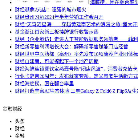
海底捞，困在翻台率
财经
濒危2元店：遗落的城市烟火
财经
贵州习酒2024年半年营销工作会召开
财经
“天穹涟星海——穿越黄建南艺术的浪漫之旅”盛大开
基金
浙江首家新三板挂牌银行收警示函
财经
【企业参访】走进人工智能数据服务领航者——菲利
财经
新零售利润增长大会：解码新零售赋能门店经营
财经
世界中医药都（亳州）率先发布18项康养产业团体
财经
自建房，可能撑起下一个地产周期
财经
海鲜连锁餐饮宝燕壹号陷“闭店风波”，消费者充值
行业
卡萨帝20周年：发布藏家套系，定义高奢生活新方式
财经
海底捞，困在翻台率里
财经
打造丰富AI生态体验 三星Galaxy Z Fold6|Z Flip
金融财经
头条
财经
金融