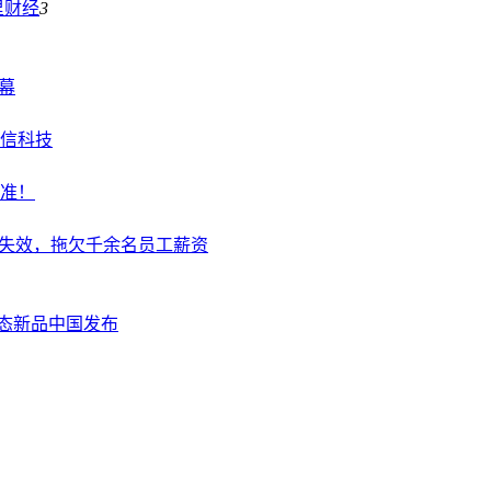
里
财经
3
幕
信科技
标准！
卡失效，拖欠千余名员工薪资
6及生态新品中国发布