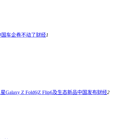
中国车企卷不动了
财经
1
laxy Z Fold6|Z Flip6及生态新品中国发布
财经
2