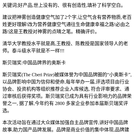
关键词;好产品,世上没有的、很有创造性,填补了科学空白。
建议把神雾创造健康空气加了2个字,让空气含有营养物质,老百
姓更好理解!改为营养健康空气通往生命健康幸福之路!必由之
路!这是王教授对神雾的点晴之笔。精确评价。
清华大学教授水平就是高,王教授、陈教授是国家领导人的老
师。泰斗级水平就是不一样!!!
斯贝瑞奖:中国品牌界的奥斯卡
斯贝瑞奖(The Cberi Prize)被媒体誉为中国品牌圈的“小奥斯卡”,
以品牌影响中国为信仰和使命,每年举办一届,评选项目由行业
协会、投资机构等组织推荐企业入库候选, 符合评审要求、通
过审核后获得奖项。斯贝瑞奖已成为具有行业影响力的品牌荣
誉之一, 据了解,今年约有 2800 多家企业参加本届斯贝瑞奖评
选。
本次活动旨在通过大众媒体加强自主品牌宣传,讲好中国品牌
故事,助力国产品牌发展。品牌是商业价值的集中体现,品牌建