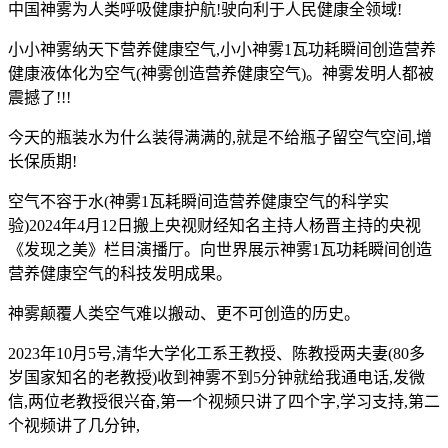
中国神雾为人类呼吸健康护航!驶向利于人民健康全领域!
小小神雾纳天下营养健康空气,小小神雾1瓦功耗瞬间创造营养
健康液体化为空气(神雾创造营养健康空气)。神雾发明人都被
震撼了!!!
今天的瓶装水为什么装得满满的,就是不给瓶子留空气空间,增
长保质期!
空气不容于水(神雾1瓦耗瞬间造营养健康空气的科学实
验)2024年4月12日搬上央视财经知名主持人杨晋主持的央视
《发现之美》栏目演播厅。向世界展示神雾1瓦功耗瞬间创造
营养健康空气的科技发明成果。
神雾颠覆人类空气难以搬动、更不可创造的历史。
2023年10月5号,清华大学化工系王教授、陈教授两夫妻(80多
岁国家知名的老教授)收到神雾不到5分钟就给我通电话,发微
信,两位老教授很兴奋,第一个视频只讲了四个字,学习支持,第二
个视频讲了几分钟,