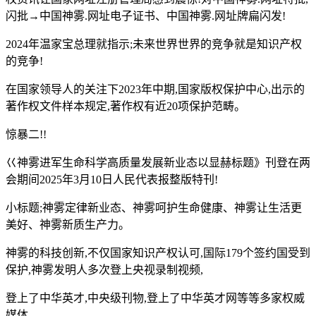
闪批→中国神雾.网址电子证书、中国神雾.网址牌扁闪发!
2024年温家宝总理就指示;未来世界世界的竞争就是知识产权
的竞争!
在国家领导人的关注下2023年中期,国家版权保护中心,出示的
著作权文件样本规定,著作权有近20项保护范畴。
惊暴二!!
巜神雾进军生命科学高质量发展新业态以显赫标题》刊登在两
会期间2025年3月10日人民代表报整版特刊!
小标题;神雾定律新业态、神雾呵护生命健康、神雾让生活更
美好、神雾新质生产力。
神雾的科技创新,不仅国家知识产权认可,国际179个签约国受到
保护,神雾发明人多次登上央视录制视频,
登上了中华英才,中央级刊物,登上了中华英才网等等多家权威
媒体。