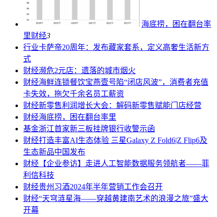
海底捞，困在翻台率
里
财经
3
行业
卡萨帝20周年：发布藏家套系，定义高奢生活新方
式
财经
濒危2元店：遗落的城市烟火
财经
海鲜连锁餐饮宝燕壹号陷“闭店风波”，消费者充值
卡失效，拖欠千余名员工薪资
财经
新零售利润增长大会：解码新零售赋能门店经营
财经
海底捞，困在翻台率里
基金
浙江首家新三板挂牌银行收警示函
财经
打造丰富AI生态体验 三星Galaxy Z Fold6|Z Flip6及
生态新品中国发布
财经
【企业参访】走进人工智能数据服务领航者——菲
利信科技
财经
贵州习酒2024年半年营销工作会召开
财经
“天穹涟星海——穿越黄建南艺术的浪漫之旅”盛大
开幕