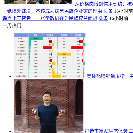
从价格肉搏到信用契约：杭泰
一纸境外裁决，不该成为抹黑民族企业家的理由
头条
16小时前
谣言止于智者——张学政仍在为民族权益而战
头条
16小时前
一周热门
集体怒喷销量周榜，
打造丰富AI生态体验 三星Ga