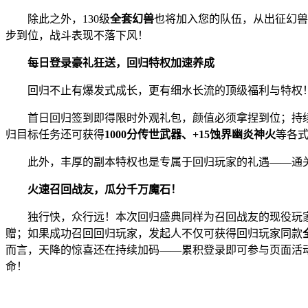
除此之外，130级
全套幻兽
也将加入您的队伍，从出征幻兽
步到位，战斗表现不落下风！
‌每日登录豪礼狂送，回归特权加速养成
回归不止有爆发式成长，更有细水长流的顶级福利与特权
首日回归签到即得限时外观礼包，颜值必须拿捏到位；持续签
归目标任务还可获得
1000分传世武器、+15蚀界幽炎神火
等各
此外，丰厚的副本特权也是专属于回归玩家的礼遇——通关神
火速‌召回战友，瓜分千万魔石！
独行快，众行远！本次回归盛典同样为召回战友的现役玩家准
赠；如果成功召回回归玩家，发起人不仅可获得回归玩家同款
而言，天降的惊喜还在持续加码——累积登录即可参与页面活动，
命！