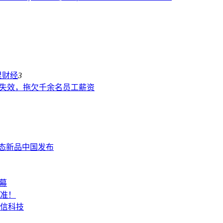
里
财经
3
卡失效，拖欠千余名员工薪资
6及生态新品中国发布
幕
标准！
信科技