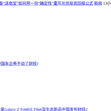
“送电宝”如何用一份“确定性”重写光伏投资回报公式
新闻
13
中国车企卷不动了
财经
1
laxy Z Fold6|Z Flip6及生态新品中国发布
财经
2