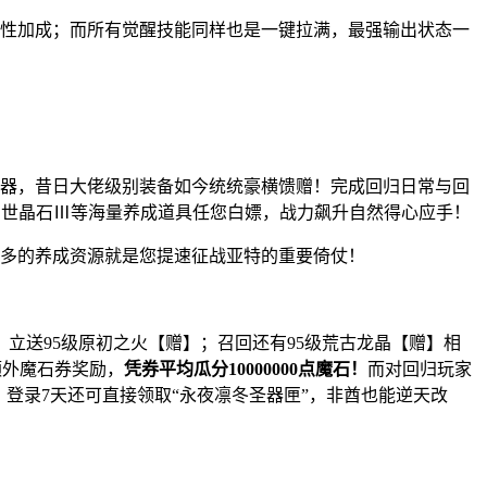
性加成；而所有觉醒技能同样也是一键拉满，最强输出状态一
器，昔日大佬级别装备如今统统豪横馈赠！完成回归日常与回
创世晶石Ⅲ等海量养成道具任您白嫖，战力飙升自然得心应手！
多的养成资源就是您提速征战亚特的重要倚仗！
送95级原初之火【赠】；召回还有95级荒古龙晶【赠】相
额外魔石券奖励，
凭券平均瓜分10000000点魔石！
而对回归玩家
‌登录7天还可直接领取“永夜凛冬圣器匣”，非酋也能逆天改