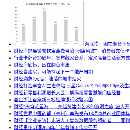
海底捞，困在翻台率
财经
海鲜连锁餐饮宝燕壹号陷“闭店风波”，消费者充值
行业
卡萨帝20周年：发布藏家套系，定义高奢生活新方式
财经
海底捞，困在翻台率里
财经
自建房，可能撑起下一个地产周期
财经
濒危2元店：遗落的城市烟火
财经
打造丰富AI生态体验 三星Galaxy Z Fold6|Z Flip
财经
新零售利润增长大会：解码新零售赋能门店经营
基金
浙江首家新三板挂牌银行收警示函
财经
“天穹涟星海——穿越黄建南艺术的浪漫之旅”盛大开
财经
世界中医药都（亳州）率先发布18项康养产业团体
财经
【企业参访】走进人工智能数据服务领航者——菲利
财经
贵州习酒2024年半年营销工作会召开