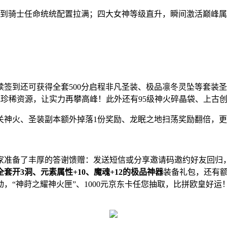
到骑士任命统统配置拉满；四大女神等级直升，瞬间激活巅峰属
！
到还可获得全套500分启程非凡圣装、极品凛冬灵坠等套装圣
式珍稀资源，让实力再攀高峰！此外还有95级神火碎晶袋、上古
火、圣装副本‌额外掉落1份奖励、龙眠之地扫荡奖励翻倍，更
备了丰厚的答谢馈赠：发送短信或分享邀请码邀约好友回归，立
全套开3洞、元素属性+10、魔魂+12的极品神器
装备礼包，还有
“神莳之耀神火匣”、‌1000元京东卡任您抽取，比拼欧皇好运！