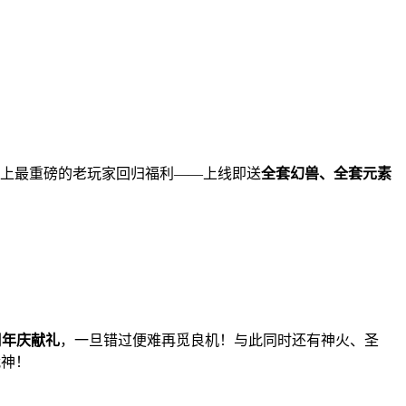
上最重磅的老玩家回归福利——上线即送
全套幻兽、全套元素
7周年庆献礼
，一旦错过便难再觅良机！与此同时还有神火、圣
战神！