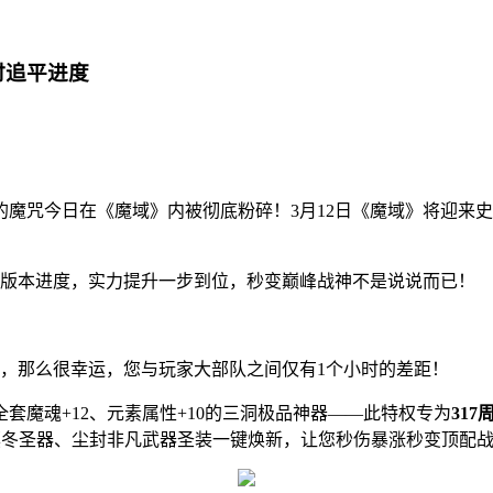
时追平进度
咒今日在《魔域》内被彻底粉碎！3月12日《魔域》将迎来史
版本进度，实力提升一步到位，秒变巅峰战神不是说说而已！
，那么很幸运，您与玩家大部队之间仅有1个小时的差距！
魔魂+12、元素属性+10的三洞极品神器——此特权专为
31
、凛冬圣器、尘封非凡武器圣装一键焕新，让您秒伤暴涨秒变顶配