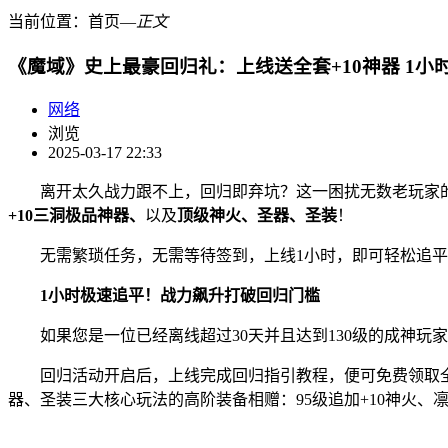
当前位置：
首页
―
正文
《魔域》史上最豪回归礼：上线送全套+10神器 1小
网络
浏览
2025-03-17 22:33
离开太久战力跟不上，回归即弃坑？这一困扰无数老玩家的魔
+10三洞极品神器、
以及
顶级神火、圣器、圣装
！
无需繁琐任务，无需等待签到，上线1小时，即可轻松追平
‌1小时极速追平！战力飙升打破回归门槛
如果您是一位已经离线超过30天并且达到130级的成神玩家
回归活动开启后，上线完成回归指引教程，便可免费领取全套
器、圣装三大核心玩法的高阶装备相赠：95级追加+10神火